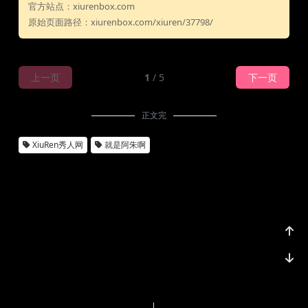
官方站点：xiurenbox.com
原始页面路径：xiurenbox.com/xiuren/37798/
上一页
1
/ 5
下一页
正文完
XiuRen秀人网
就是阿朱啊