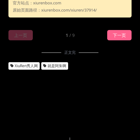
官方站点：xiurenbox.com
原始页面路径：xiurenbox.com/xiuren/37914/
上一页
1
/ 9
下一页
正文完
XiuRen秀人网
就是阿朱啊