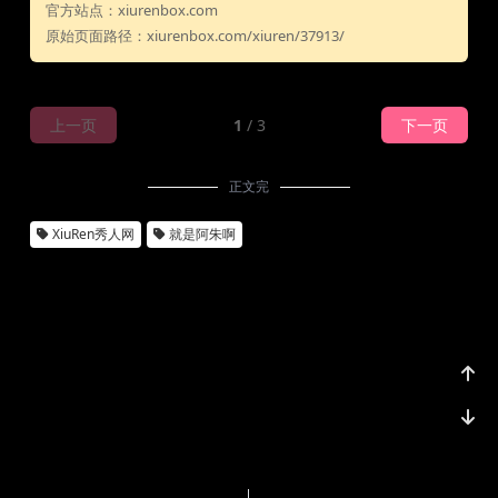
官方站点：xiurenbox.com
原始页面路径：xiurenbox.com/xiuren/37913/
上一页
1
/ 3
下一页
正文完
XiuRen秀人网
就是阿朱啊