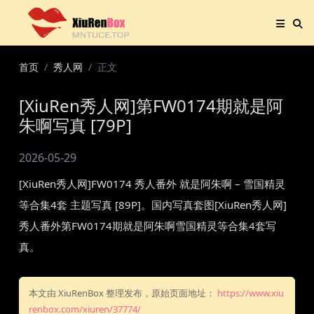
首页
秀人网
正文
[XiuRen秀人网]第FW0174期就是阿
朱啊写真 [79P]
2026-05-29
[XiuRen秀人网]FW0174 秀人番外 就是阿朱啊 – 雪国精灵
等合集4套 主题写真 [89P]。国内写真套图[XiuRen秀人网]
秀人番外第FW0174期就是阿朱啊雪国精灵等合集4套写
真。
本文由 XiuRenBox 整理发布，原始页面地址：
https://www.xiu
renbox.com/xiuren/37774/