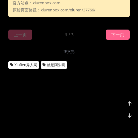
官方站点：xiurenbox.com
原始页面路径：xiurenbox.com/xiuren/37766/
上一页
1
/ 3
下一页
正文完
XiuRen秀人网
就是阿朱啊