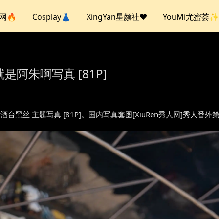
人网🔥
Cosplay👗
XingYan星颜社❤️
YouMi尤蜜荟✨
期就是阿朱啊写真 [81P]
啊 – 酒台黑丝 主题写真 [81P]。国内写真套图[XiuRen秀人网]秀