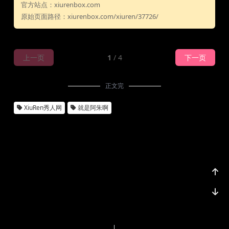
官方站点：xiurenbox.com
原始页面路径：xiurenbox.com/xiuren/37726/
上一页
1
/ 4
下一页
正文完
XiuRen秀人网
就是阿朱啊