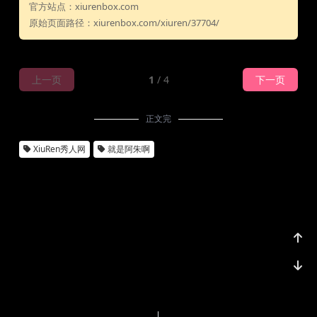
官方站点：xiurenbox.com
原始页面路径：xiurenbox.com/xiuren/37704/
上一页
1
/ 4
下一页
正文完
XiuRen秀人网
就是阿朱啊