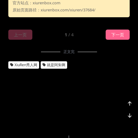
官方站点：xiurenbox.com
原始页面路径：xiurenbox.com/xiuren/37684/
上一页
1
/ 4
下一页
正文完
XiuRen秀人网
就是阿朱啊