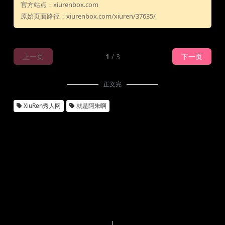
官方站点：xiurenbox.com
原始页面路径：xiurenbox.com/xiuren/37635/
上一页
1
/ 3
下一页
正文完
XiuRen秀人网
就是阿朱啊