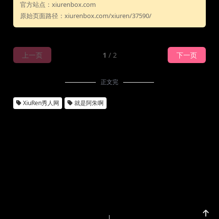
官方站点：xiurenbox.com
原始页面路径：xiurenbox.com/xiuren/37590/
上一页
1
/ 2
下一页
正文完
XiuRen秀人网
就是阿朱啊