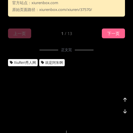
官方站点：xiurenbox.com
原始页面路径：xiurenbox.com/xiuren/37570/
上一页
1
/ 13
下一页
正文完
XiuRen秀人网
就是阿朱啊