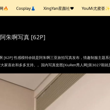
人网🔥
Cosplay👗
XingYan星颜社❤️
YouMi尤蜜荟✨
是阿朱啊写真 [62P]
3027 就是阿朱啊 [62P] 性感模特@就是阿朱啊三亚旅拍写真发布，情趣
大家喜欢和多多支持。。国内写真套图[XiuRen秀人网]第3027期