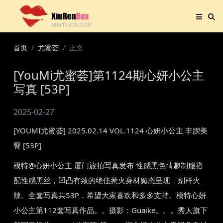
首页
尤蜜荟
正文
[YouMi尤蜜荟]第1124期心妍小公主
写真 [53P]
2025-02-27
[YOUMI尤蜜荟] 2025.02.14 VOL.1124 心妍小公主 丰腴美
臀 [53P]
模特@心妍小公主 厦门旅拍写真发布 性感黑色情趣制服搭
配性感黑丝，凹凸有致的绝佳惹火身材媚态呈现，别样火
辣。全套写真共53P，希望大家喜欢和多多支持。模特心妍
小公主第112套写真作品。。摄影：Guaike。。。秀人旗下