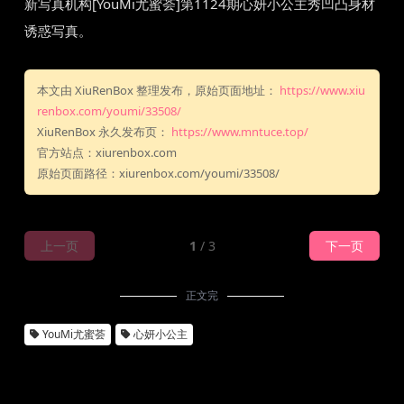
新写真机构[YouMi尤蜜荟]第1124期心妍小公主秀凹凸身材
诱惑写真。
本文由 XiuRenBox 整理发布，原始页面地址：
https://www.xiu
renbox.com/youmi/33508/
XiuRenBox 永久发布页：
https://www.mntuce.top/
官方站点：xiurenbox.com
原始页面路径：xiurenbox.com/youmi/33508/
上一页
1
/ 3
下一页
正文完
YouMi尤蜜荟
心妍小公主