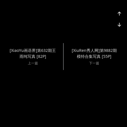
[XiaoYu画语界]第632期王
[XiuRen秀人网]第9882期
雨纯写真 [82P]
模特合集写真 [55P]
上一篇
下一篇
Copyright @2025
站点地图
Cosplay
友情链接：
蜜桃导航
|
千度导航
|
成人色导航
|
ToonLook