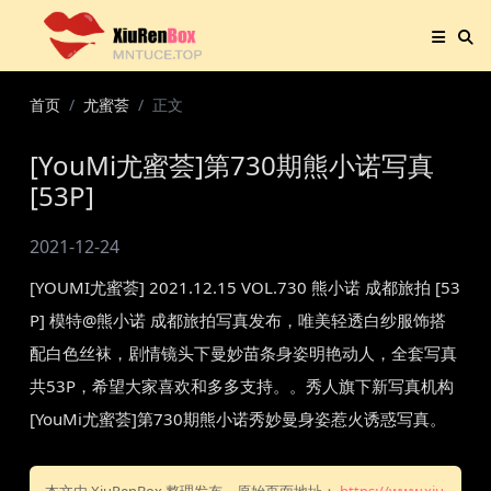
首页
尤蜜荟
正文
[YouMi尤蜜荟]第730期熊小诺写真
[53P]
2021-12-24
[YOUMI尤蜜荟] 2021.12.15 VOL.730 熊小诺 成都旅拍 [53
P] 模特@熊小诺 成都旅拍写真发布，唯美轻透白纱服饰搭
配白色丝袜，剧情镜头下曼妙苗条身姿明艳动人，全套写真
共53P，希望大家喜欢和多多支持。。秀人旗下新写真机构
[YouMi尤蜜荟]第730期熊小诺秀妙曼身姿惹火诱惑写真。