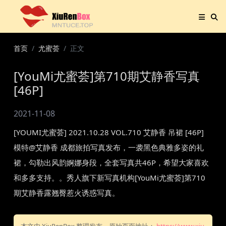
首页
尤蜜荟
正文
[YouMi尤蜜荟]第710期艾静香写真
[46P]
2021-11-08
[YOUMI尤蜜荟] 2021.10.28 VOL.710 艾静香 吊裙 [46P]
模特@艾静香 成都旅拍写真发布，一袭黑色典雅多姿的礼
裙，勾勒出风韵婀娜身段，全套写真共46P，希望大家喜欢
和多多支持。。秀人旗下新写真机构[YouMi尤蜜荟]第710
期艾静香露翘臀惹火诱惑写真。