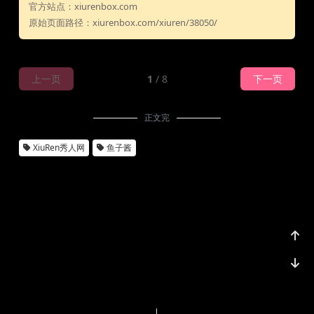
官方站点：xiurenbox.com
原始页面路径：xiurenbox.com/xiuren/38050/
上一页
1
/ 8
下一页
正文完
XiuRen秀人网
鱼子酱