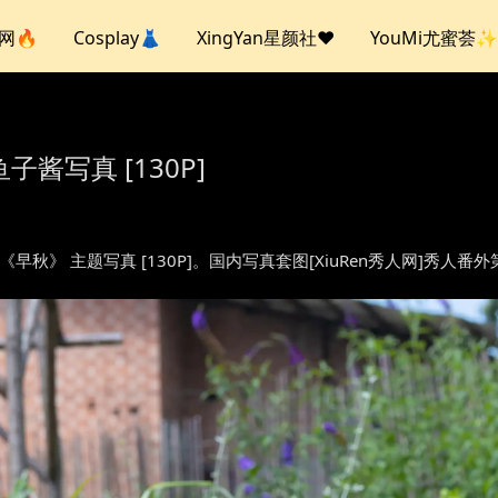
人网🔥
Cosplay👗
XingYan星颜社❤️
YouMi尤蜜荟✨
鱼子酱写真 [130P]
sh – 《早秋》 主题写真 [130P]。国内写真套图[XiuRen秀人网]秀