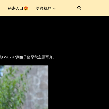
秘密入口😍
更多机构
人番外第FW0297期鱼子酱早秋主题写真。