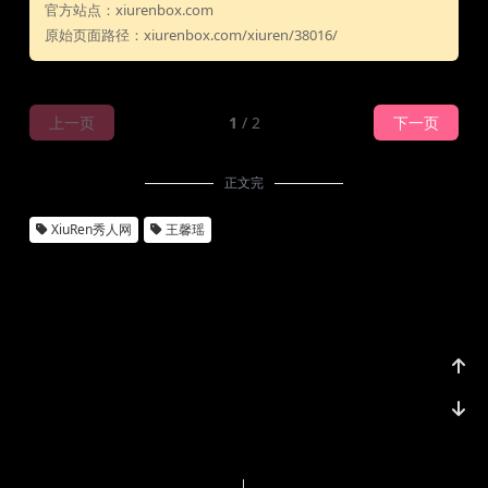
官方站点：xiurenbox.com
原始页面路径：xiurenbox.com/xiuren/38016/
上一页
1
/ 2
下一页
正文完
XiuRen秀人网
王馨瑶