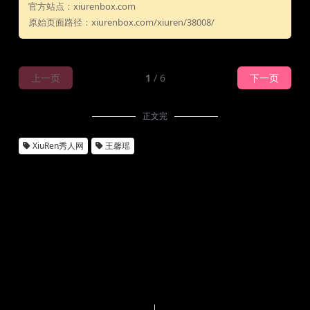
官方站点：xiurenbox.com
原始页面路径：xiurenbox.com/xiuren/38008/
上一页
1
/ 6
下一页
正文完
XiuRen秀人网
王馨瑶