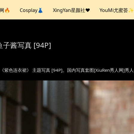
人网🔥
Cosplay👗
XingYan星颜社❤️
YouMi尤蜜荟✨
鱼子酱写真 [94P]
ish – 《紫色连衣裙》 主题写真 [94P]。国内写真套图[XiuRen秀