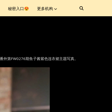
秘密入口😍
更多机构
人网]秀人番外第FW0276期鱼子酱紫色连衣裙主题写真。