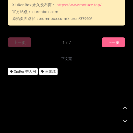
XiuRenBox 永久发布页：
https://www.mntuce.top/
官方站点：xiurenbox.com
原始页面路径：xiurenbox.com/xiuren/37960/
上一页
1
/ 7
下一页
正文完
XiuRen秀人网
王馨瑶