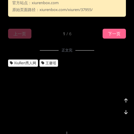
官方站点：xiurenbox.com
原始页面路径：xiurenbox.com/xiuren/37955/
上一页
1
/ 6
下一页
正文完
XiuRen秀人网
王馨瑶