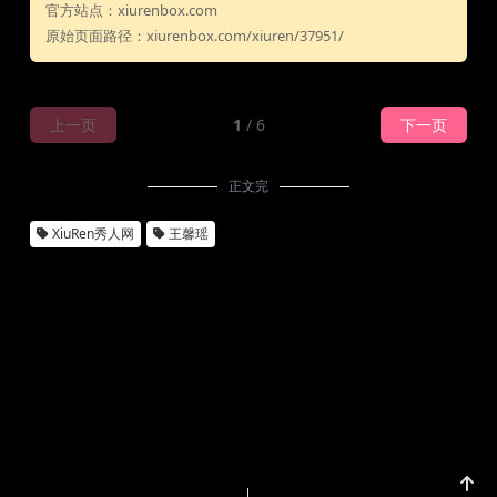
官方站点：xiurenbox.com
原始页面路径：xiurenbox.com/xiuren/37951/
上一页
1
/ 6
下一页
正文完
XiuRen秀人网
王馨瑶