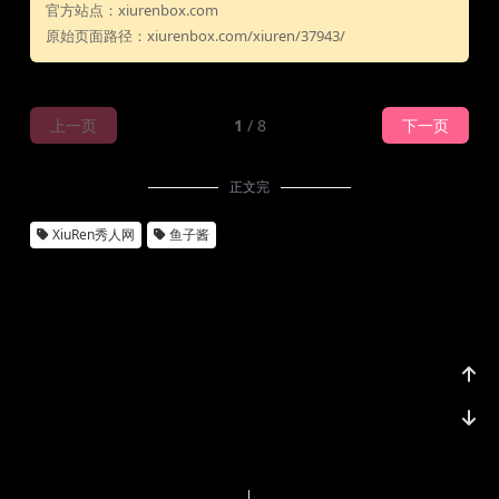
官方站点：xiurenbox.com
原始页面路径：xiurenbox.com/xiuren/37943/
上一页
1
/ 8
下一页
正文完
XiuRen秀人网
鱼子酱