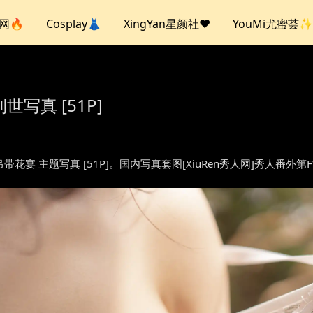
人网🔥
Cosplay👗
XingYan星颜社❤️
YouMi尤蜜荟✨
利世写真 [51P]
世 – 吊带花宴 主题写真 [51P]。国内写真套图[XiuRen秀人网]秀人