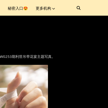
秘密入口😍
更多机构
番外第FW0253期利世吊带花宴主题写真。