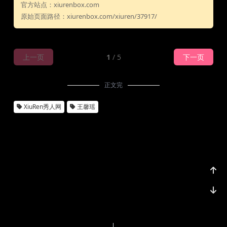
官方站点：xiurenbox.com
原始页面路径：xiurenbox.com/xiuren/37917/
上一页
1
/ 5
下一页
正文完
XiuRen秀人网
王馨瑶