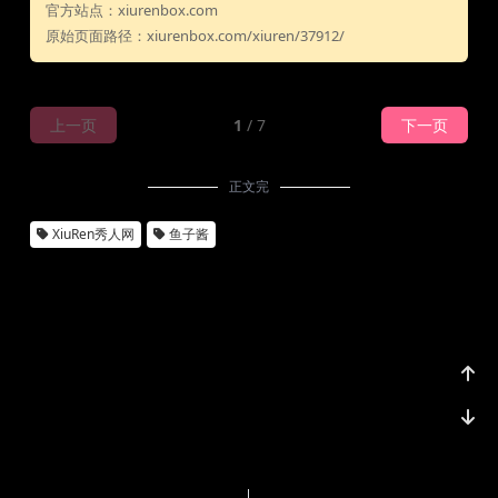
官方站点：xiurenbox.com
原始页面路径：xiurenbox.com/xiuren/37912/
上一页
1
/ 7
下一页
正文完
XiuRen秀人网
鱼子酱