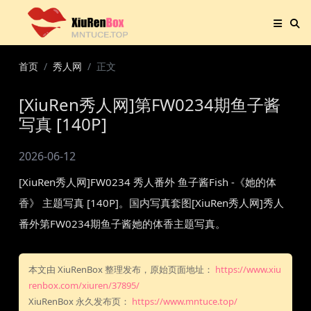
首页
秀人网
正文
[XiuRen秀人网]第FW0234期鱼子酱
写真 [140P]
2026-06-12
[XiuRen秀人网]FW0234 秀人番外 鱼子酱Fish -《她的体
香》 主题写真 [140P]。国内写真套图[XiuRen秀人网]秀人
番外第FW0234期鱼子酱她的体香主题写真。
本文由 XiuRenBox 整理发布，原始页面地址：
https://www.xiu
renbox.com/xiuren/37895/
XiuRenBox 永久发布页：
https://www.mntuce.top/