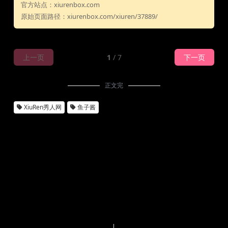
官方站点：xiurenbox.com
原始页面路径：xiurenbox.com/xiuren/37889/
上一页
1
/ 7
下一页
正文完
XiuRen秀人网
鱼子酱