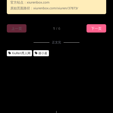
官方站点：xiurenbox.com
原始页面路径：xiurenbox.com/xiuren/37873/
上一页
1
/ 6
下一页
正文完
XiuRen秀人网
谢小蒽