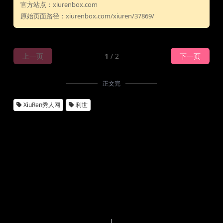
官方站点：xiurenbox.com
原始页面路径：xiurenbox.com/xiuren/37869/
上一页
1
/ 2
下一页
正文完
XiuRen秀人网
利世