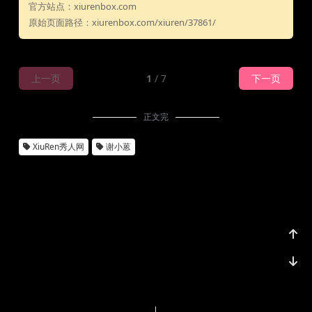
官方站点：xiurenbox.com
原始页面路径：xiurenbox.com/xiuren/37861/
上一页
1
/ 7
下一页
正文完
XiuRen秀人网
谢小蒽