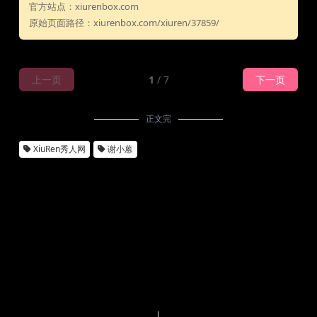
官方站点：xiurenbox.com
原始页面路径：xiurenbox.com/xiuren/37859/
上一页
1
/ 7
下一页
正文完
XiuRen秀人网
谢小蒽