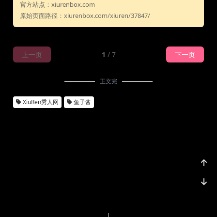
官方站点：xiurenbox.com
原始页面路径：xiurenbox.com/xiuren/37847/
上一页
1
/ 7
下一页
正文完
XiuRen秀人网
鱼子酱