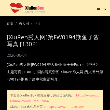
首页
秀人网
正文
[XiuRen秀人网]第FW0194期鱼子酱
写真 [130P]
2026-06-04
[XiuRen秀人网]FW0194 秀人番外 鱼子酱Fish – 《中秋》
主题写真 [130P]。国内写真套图[XiuRen秀人网]秀人番外第
FW0194期鱼子酱中秋主题写真。
本文由 XiuRenBox 整理发布，原始页面地址：
https://www.xiu
renbox.com/xiuren/37814/
XiuRenBox 永久发布页：
https://www.mntuce.top/