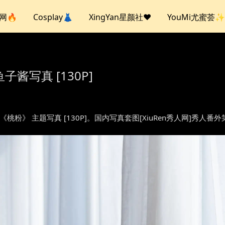
人网🔥
Cosplay👗
XingYan星颜社❤️
YouMi尤蜜荟✨
鱼子酱写真 [130P]
sh – 《桃粉》 主题写真 [130P]。国内写真套图[XiuRen秀人网]秀