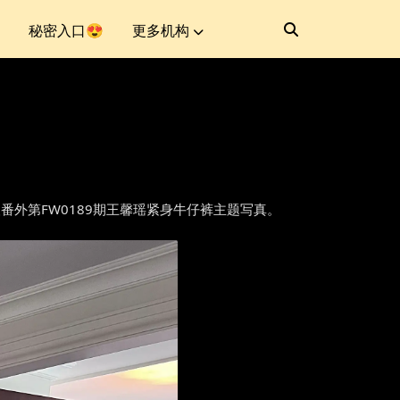
秘密入口😍
更多机构
网]秀人番外第FW0189期王馨瑶紧身牛仔裤主题写真。