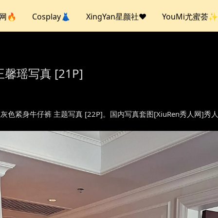
人网🔥
Cosplay👗
XingYan星颜社❤️
YouMi尤蜜荟✨
王馨瑶写真 [21P]
– 钓鱼灰色紧身牛仔裤 主题写真 [22P]。国内写真套图[XiuRen秀人