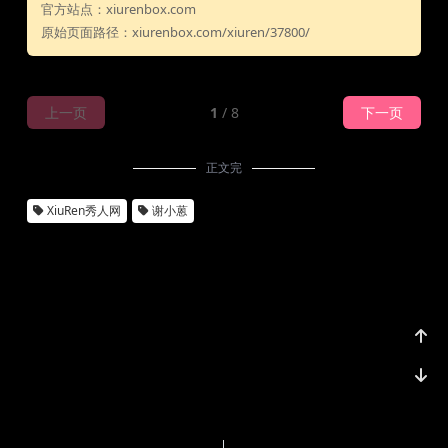
官方站点：xiurenbox.com
原始页面路径：xiurenbox.com/xiuren/37800/
上一页
1
/ 8
下一页
正文完
XiuRen秀人网
谢小蒽