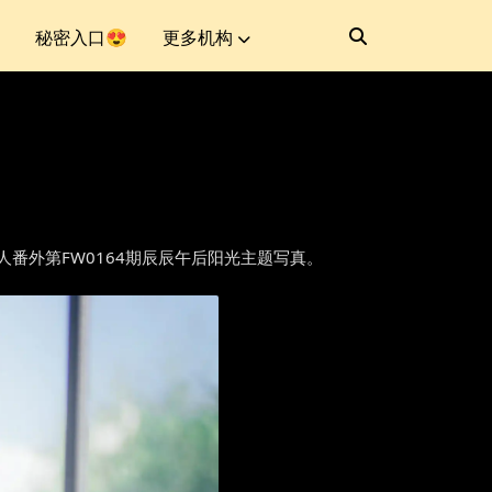
秘密入口😍
更多机构
秀人网]秀人番外第FW0164期辰辰午后阳光主题写真。