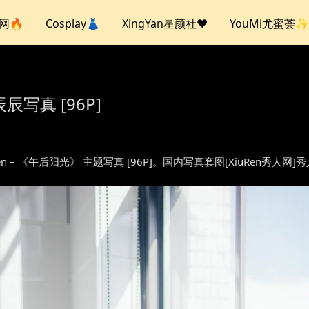
人网🔥
Cosplay👗
XingYan星颜社❤️
YouMi尤蜜荟✨
辰辰写真 [96P]
nChen – 《午后阳光》 主题写真 [96P]。国内写真套图[XiuRen