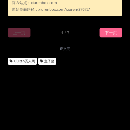
官方站点：xiurenbox.com
原始页面路径：xiurenbox.com/xiuren/37672/
上一页
1
/ 7
下一页
正文完
XiuRen秀人网
鱼子酱