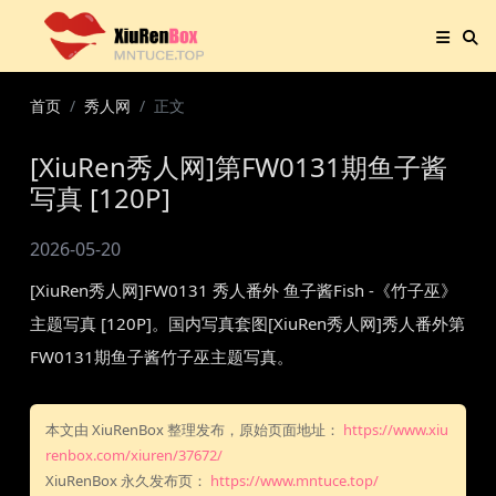
首页
秀人网
正文
[XiuRen秀人网]第FW0131期鱼子酱
写真 [120P]
2026-05-20
[XiuRen秀人网]FW0131 秀人番外 鱼子酱Fish -《竹子巫》
主题写真 [120P]。国内写真套图[XiuRen秀人网]秀人番外第
FW0131期鱼子酱竹子巫主题写真。
本文由 XiuRenBox 整理发布，原始页面地址：
https://www.xiu
renbox.com/xiuren/37672/
XiuRenBox 永久发布页：
https://www.mntuce.top/