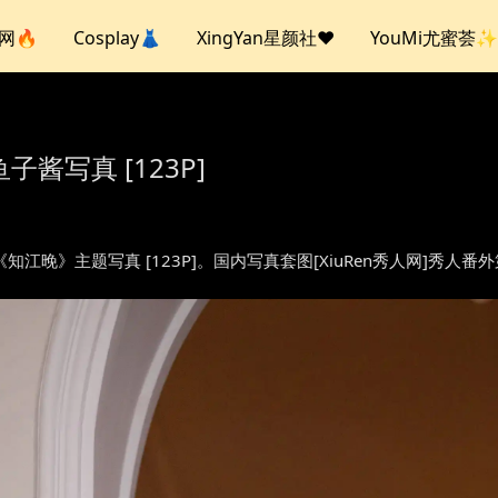
人网🔥
Cosplay👗
XingYan星颜社❤️
YouMi尤蜜荟✨
鱼子酱写真 [123P]
ish -《知江晚》主题写真 [123P]。国内写真套图[XiuRen秀人网]秀