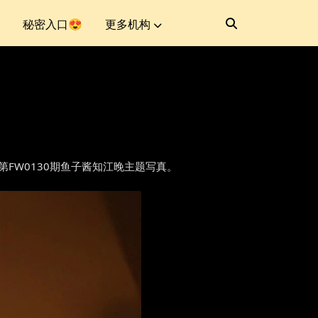
秘密入口😍
更多机构
人番外第FW0130期鱼子酱知江晚主题写真。