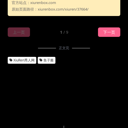
官方站点：xiurenbox.com
原始页面路径：xiurenbox.com/xiuren/37664/
上一页
1
/ 9
下一页
正文完
XiuRen秀人网
鱼子酱