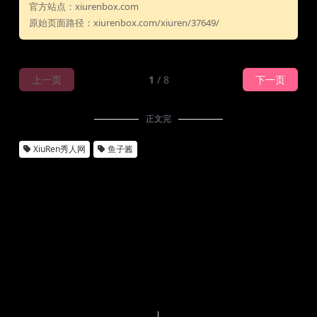
官方站点：xiurenbox.com
原始页面路径：xiurenbox.com/xiuren/37649/
上一页
1
/ 8
下一页
正文完
XiuRen秀人网
鱼子酱