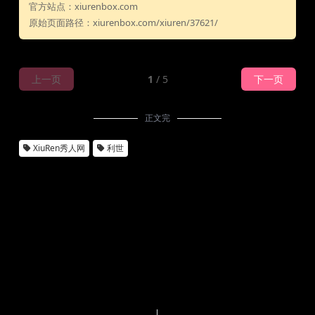
官方站点：xiurenbox.com
原始页面路径：xiurenbox.com/xiuren/37621/
上一页
1
/ 5
下一页
正文完
XiuRen秀人网
利世