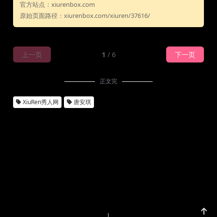
官方站点：xiurenbox.com
原始页面路径：xiurenbox.com/xiuren/37616/
上一页
1
/ 6
下一页
正文完
XiuRen秀人网
唐安琪