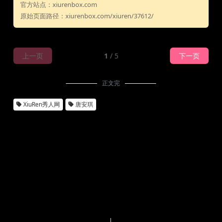
官方站点：xiurenbox.com
原始页面路径：xiurenbox.com/xiuren/37612/
上一页
1
/ 5
下一页
正文完
XiuRen秀人网
唐安琪