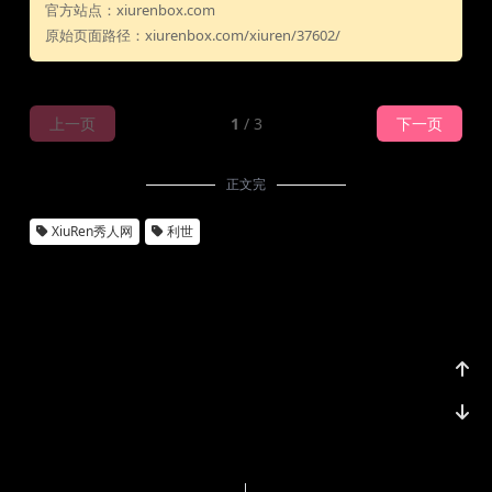
官方站点：xiurenbox.com
原始页面路径：xiurenbox.com/xiuren/37602/
上一页
1
/ 3
下一页
正文完
XiuRen秀人网
利世