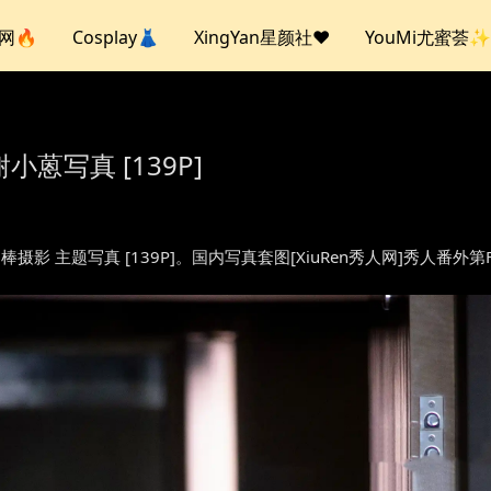
人网🔥
Cosplay👗
XingYan星颜社❤️
YouMi尤蜜荟✨
谢小蒽写真 [139P]
– 电动棒摄影 主题写真 [139P]。国内写真套图[XiuRen秀人网]秀人