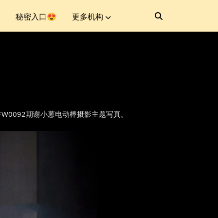
秘密入口😍
更多机构
番外第FW0092期谢小蒽电动棒摄影主题写真。