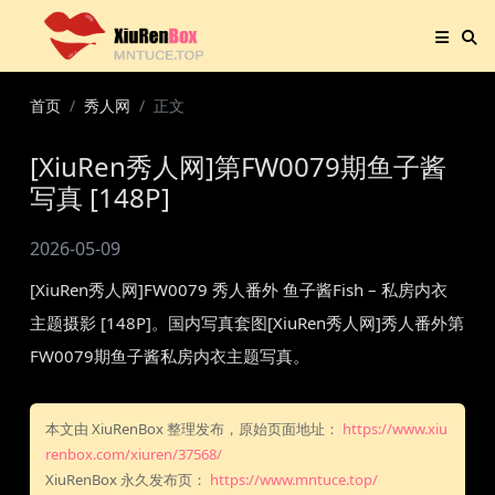
首页
秀人网
正文
[XiuRen秀人网]第FW0079期鱼子酱
写真 [148P]
2026-05-09
[XiuRen秀人网]FW0079 秀人番外 鱼子酱Fish – 私房内衣
主题摄影 [148P]。国内写真套图[XiuRen秀人网]秀人番外第
FW0079期鱼子酱私房内衣主题写真。
本文由 XiuRenBox 整理发布，原始页面地址：
https://www.xiu
renbox.com/xiuren/37568/
XiuRenBox 永久发布页：
https://www.mntuce.top/